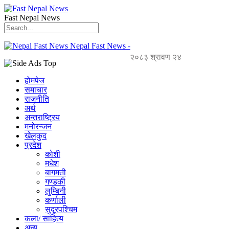
Fast Nepal News
Nepal Fast News -
२०८३ श्रावण २४
होमपेज
समाचार
राजनीति
अर्थ
अन्तराष्ट्रिय
मनोरन्जन
खेलकुद
प्रदेश
कोशी
मधेश
बागमती
गण्डकी
लुम्बिनी
कर्णाली
सुदूरपश्चिम
कला/ साहित्य
अन्य