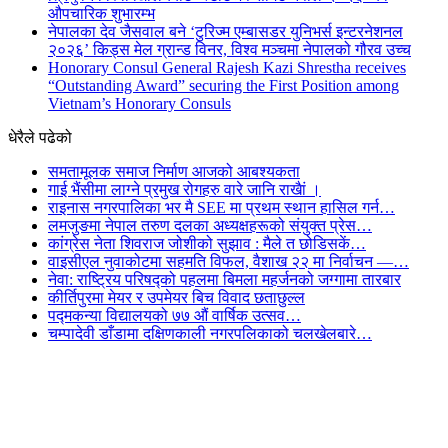
औपचारिक शुभारम्भ
नेपालका देव जैसवाल बने ‘टुरिज्म एम्बासडर युनिभर्स इन्टरनेशनल
२०२६’ किड्स मेल ग्रान्ड विनर, विश्व मञ्चमा नेपालको गौरव उच्च
Honorary Consul General Rajesh Kazi Shrestha receives
“Outstanding Award” securing the First Position among
Vietnam’s Honorary Consuls
धेरैले पढेको
समतामूलक समाज निर्माण आजको आबश्यकता
गाई भैंसीमा लाग्ने प्रमुख रोगहरु वारे जानि राखैां ।
राइनास नगरपालिका भर मै SEE मा प्रथम स्थान हासिल गर्न…
लमजुङमा नेपाल तरुण दलका अध्यक्षहरूको संयुक्त प्रेस…
कांग्रेस नेता शिवराज जोशीको सुझाव : मैले त छोडिसकें…
वाइसीएल नुवाकोटमा सहमति विफल, वैशाख २२ मा निर्वाचन —…
नेवा: राष्ट्रिय परिषद्को पहलमा बिमला महर्जनको जग्गामा तारबार
कीर्तिपुरमा मेयर र उपमेयर बिच विवाद छताछुल्ल
पद्मकन्या विद्यालयको ७७ औं ‌‌वार्षिक ‌उत्सव…
चम्पादेवी डाँडामा दक्षिणकाली नगरपलिकाको चलखेलबारे…