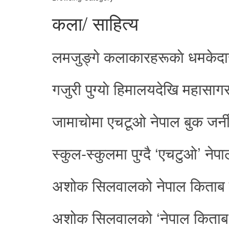
कला/ साहित्य
लमजुङ्गे कलाकारहरूकाे धमकेदार प
गजुरी पुग्याे हिमालयदेखि महास
जामाचोमा एचटूओ नेपाल बुक जर
स्कुल-स्कुलमा पुग्दै ‘एचटुओ’ ने
अशोक सिलवालको नेपाल किताब 
अशोक सिलवालको ‘नेपाल किताब य