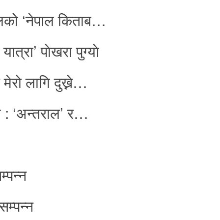
ालको ‘नेपाल किताब…
्रा’ पाेखरा पुग्याे
मेरो लागि दुख्ने…
म : ‘अन्तराल’ र…
्पन्न
सम्पन्न