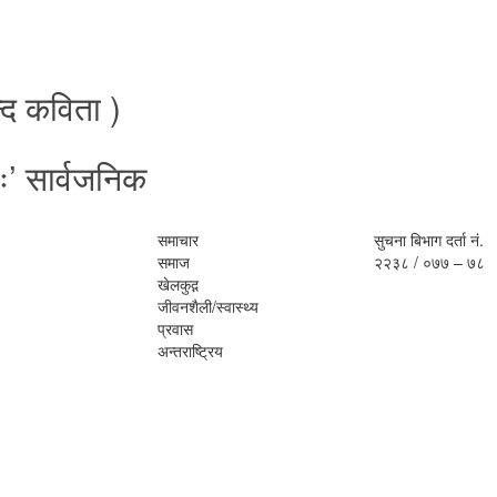
छन्द कविता )
’ सार्वजनिक
समाचार
सुचना बिभाग दर्ता नं.
समाज
२२३८ / ०७७ – ७८
खेलकुद़़
जीवनशैली/स्वास्थ्य
प्रवास
अन्तराष्ट्रिय