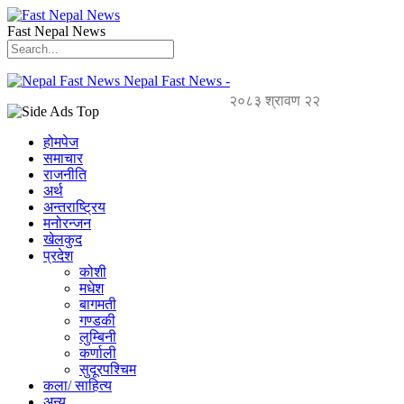
Fast Nepal News
Nepal Fast News -
२०८३ श्रावण २२
होमपेज
समाचार
राजनीति
अर्थ
अन्तराष्ट्रिय
मनोरन्जन
खेलकुद
प्रदेश
कोशी
मधेश
बागमती
गण्डकी
लुम्बिनी
कर्णाली
सुदूरपश्चिम
कला/ साहित्य
अन्य