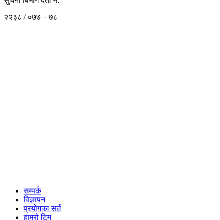
सुचना बिभाग दर्ता नं.
२२३८ / ०७७ – ७८
सम्पर्क
विज्ञापन
प्रयोगका सर्त
हाम्रो टिम