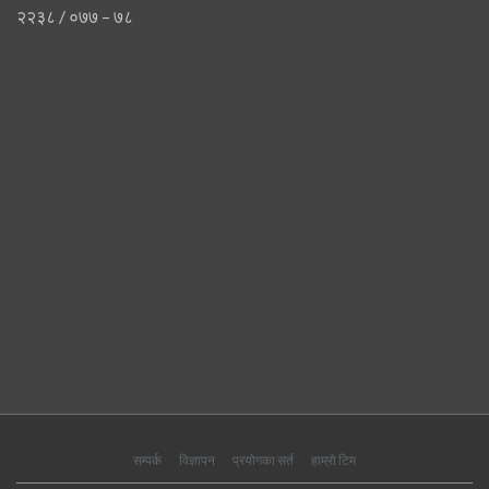
२२३८ / ०७७ – ७८
सम्पर्क
विज्ञापन
प्रयोगका सर्त
हाम्रो टिम