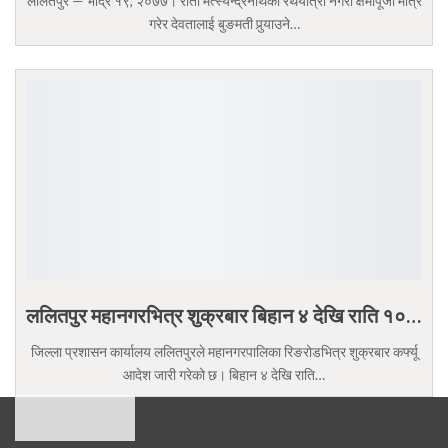
ललितपुर — भाद्र १९, २०७७। रातो मत्स्येन्द्रनाथको रथयात्रा नगरी क्षमापूजा मात्र
गरेर देवतालाई बुङमती पुर्‍याउने…
ललितपुर महानगरभित्र शुक्रबार बिहान ४ देखि राति १०…
जिल्ला प्रशासन कार्यालय ललितपुरले महानगरपालिका रिङरोडभित्र शुक्रबार कर्फ्यू
आदेश जारी गरेको छ। बिहान ४ देखि राति…