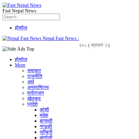
Fast Nepal News
होमपेज
Nepal Fast News -
२०८३ श्रावण २३
होमपेज
More
समाचार
राजनीति
अर्थ
अन्तराष्ट्रिय
मनोरन्जन
खेलकुद
प्रदेश
कोशी
मधेश
बागमती
गण्डकी
लुम्बिनी
कर्णाली