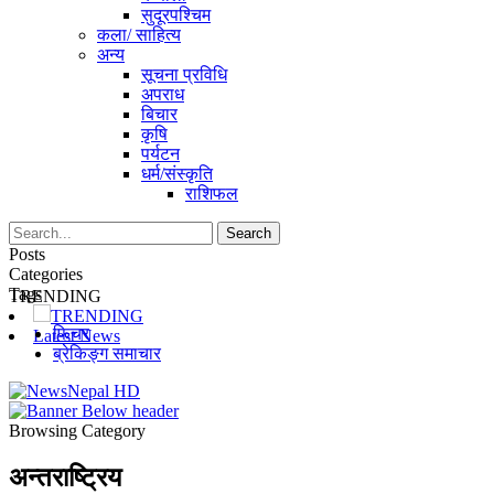
सुदूरपश्चिम
कला/ साहित्य
अन्य
सूचना प्रविधि
अपराध
बिचार
कृषि
पर्यटन
धर्म/संस्कृति
राशिफल
Posts
Categories
Tags
TRENDING
TRENDING
फिचर
Latest News
ब्रेकिङ्ग समाचार
Browsing Category
अन्तराष्ट्रिय