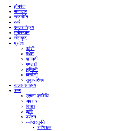
होमपेज
समाचार
राजनीति
अर्थ
अन्तराष्ट्रिय
मनोरन्जन
खेलकुद
प्रदेश
कोशी
मधेश
बागमती
गण्डकी
लुम्बिनी
कर्णाली
सुदूरपश्चिम
कला/ साहित्य
अन्य
सूचना प्रविधि
अपराध
बिचार
कृषि
पर्यटन
धर्म/संस्कृति
राशिफल