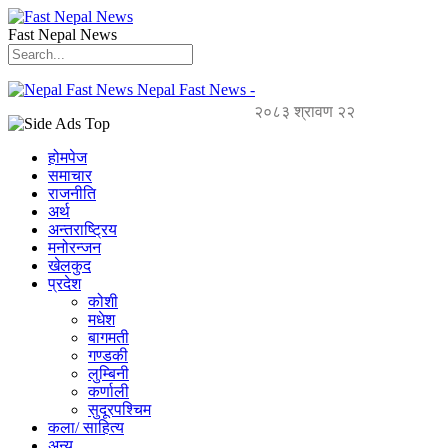
Fast Nepal News
Nepal Fast News -
२०८३ श्रावण २२
होमपेज
समाचार
राजनीति
अर्थ
अन्तराष्ट्रिय
मनोरन्जन
खेलकुद
प्रदेश
कोशी
मधेश
बागमती
गण्डकी
लुम्बिनी
कर्णाली
सुदूरपश्चिम
कला/ साहित्य
अन्य