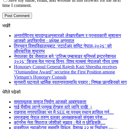
Save my name, email, and website in this browser for the next
time I comment.
भर्खरै
अन्तर्राष्ट्रिय मापदण्डअनुसारको लेखापरीक्षण र प्रभावकारी सुशासन
आजको अपरिहार्यता : अध्यक्ष अग्रवाल
त्रिभुवन विश्वविद्यालयबाट ‘स्टार्टअप समिट नेपाल-२०२६’ को
औपचारिक शुभारम्भ
नेपालका देव जैसवाल बने ‘टुरिज्म एम्बासडर युनिभर्स इन्टरनेशनल
२०२६’ किड्स मेल ग्रान्ड विनर, विश्व मञ्चमा नेपालको गौरव उच्च
Honorary Consul General Rajesh Kazi Shrestha receives
“Outstanding Award” securing the First Position among
Vietnam’s Honorary Consuls
सुनसरी घटनाले धार्मिक स्वतन्त्रतामाथि प्रहार : निष्पक्ष छानबिनको माग
धेरैले पढेको
समतामूलक समाज निर्माण आजको आबश्यकता
गाई भैंसीमा लाग्ने प्रमुख रोगहरु वारे जानि राखैां ।
राइनास नगरपालिका भर मै SEE मा प्रथम स्थान हासिल गर्न…
लमजुङमा नेपाल तरुण दलका अध्यक्षहरूको संयुक्त प्रेस…
कांग्रेस नेता शिवराज जोशीको सुझाव : मैले त छोडिसकें…
वाइसीएल नुवाकोटमा सहमति विफल, वैशाख २२ मा निर्वाचन —…