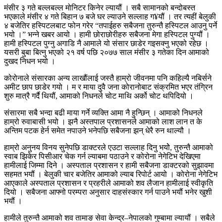
मंसीर ३ गते बल्लबल्ल मोनिटर किनेर ल्यायौं । सबै सामानको बन्दोबस्त
भएकाले मंसीर ४ गते बिहान ७ बजे घर ल्याउने सल्लाह ग¥यौं । तर त्यहीं बेलुकी
४ बजेतिर हस्पिटलबाट फोन गरेर “तपाईहरु सबैजना तुरुन्तै हस्पिटल आउनु पर्ने
भयो ।” भन्ने खबर आयो । हामी छोराछोरीहरु सबैजना मेगा हस्पिटल पुग्यौं ।
हामी हस्पिटल पुग्नु अगाडि नै आमाले यो संसार छाडेर गइसक्नु भएको रहेछ ।
यसरी बुबा बित्नु भएको २१ वर्ष पछि २०७७ साल मंसीर ३ गतेका दिन आमाको
दुखद निधन भयो ।
कोरोनाले संसारका अन्य लाखौंलाई जस्तै हाम्रो जीवनमा पनि कहिल्यै नबिर्सने
अमीट छाप छाडेर गयो । म र माया दुवै जना कोरानोबाट संक्रमित भएर तंग्रिन
शुरु मात्रै गर्दै थियौं, आमाको निधनले चोट माथि अर्को चोट थपिदियो ।
संसारमा सबै भन्दा बढी माया गर्ने व्यक्ति आमा नै हुन्छिन् । आमाको निधनले
हाम्रो रुवाबासी भयो । झनै अस्तपाल प्रशासनले आमाको लाश लान त के
अन्तिम पटक हेर्न समेत नपाउने भनेपछि सबैजना झन् धेरै रुन थाल्यौ ।
हाम्रो अनुनय विनय सुनेपछि डाक्टरले एउटा सल्लाह दिनु भयोे, तुरुन्तै आमाको
स्वाब झिकेर पिसीआर चेक गर्न ल्याबमा पठाउने र कोरोना नेगेटिभ देखिएमा
हामीलाई जिम्मा दिने । अस्पताल प्रशासन र हामी सबैजना डाक्टरको सुझावमा
सहमत भयौं । बेलुकी चार बजेतिर आमाको ल्याब रिपोर्ट आयो । कोरोना नेगेटिभ
आएकाले अस्पताल प्रशासन र प्रहरीले आमाको शव लैजान हामीलाई स्वीकृति
दियो । सबैजना आफ्नो परम्परा अनुसार दाहसंस्कार गर्न पाउने भयौं भनेर खुशी
भयौं ।
हामीले तुरुन्तै आमाको शव तामाङ सेवा केन्द्र–नेपालको गुम्बामा ल्यायौं । सबैले