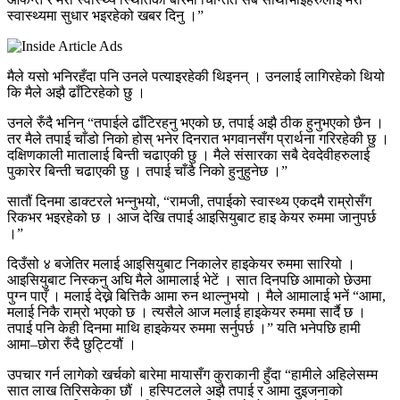
स्वास्थ्यमा सुधार भइरहेको खबर दिनु ।”
मैले यसो भनिरहँदा पनि उनले पत्याइरहेकी थिइनन् । उनलाई लागिरहेको थियो
कि मैले अझै ढाँटिरहेको छु ।
उनले रुँदै भनिन् “तपाईले ढाँटिरहनु भएको छ, तपाई अझै ठीक हुनुभएको छैन ।
तर मैले तपाई चाँडो निको होस् भनेर दिनरात भगवानसँग प्रार्थना गरिरहेकी छु ।
दक्षिणकाली मातालाई बिन्ती चढाएकी छु । मैले संसारका सबै देवदेवीहरुलाई
पुकारेर बिन्ती चढाएकी छु । तपाई चाँडै निको हुनुहुनेछ ।”
सातौं दिनमा डाक्टरले भन्नुभयो, “रामजी, तपाईको स्वास्थ्य एकदमै राम्रोसँग
रिकभर भइरहेको छ । आज देखि तपाई आइसियुबाट हाइ केयर रुममा जानुपर्छ
।”
दिउँसो ४ बजेतिर मलाई आइसियुबाट निकालेर हाइकेयर रुममा सारियो ।
आइसियुबाट निस्कनु अघि मैले आमालाई भेटें । सात दिनपछि आमाको छेउमा
पुग्न पाएँ । मलाई देख्ने बित्तिकै आमा रुन थाल्नुभयो । मैले आमालाई भनें “आमा,
मलाई निकै राम्रो भएको छ । त्यसैले आज मलाई हाइकेयर रुममा सार्दै छ ।
तपाई पनि केही दिनमा माथि हाइकेयर रुममा सर्नुपर्छ ।” यति भनेपछि हामी
आमा–छोरा रुँदै छुट्टियौं ।
उपचार गर्न लागेको खर्चको बारेमा मायासँग कुराकानी हुँदा “हामीले अहिलेसम्म
सात लाख तिरिसकेका छौं । हस्पिटलले अझै तपाई र आमा दुइजनाको