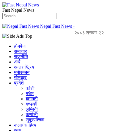
Fast Nepal News
Nepal Fast News -
२०८३ श्रावण २२
होमपेज
समाचार
राजनीति
अर्थ
अन्तराष्ट्रिय
मनोरन्जन
खेलकुद
प्रदेश
कोशी
मधेश
बागमती
गण्डकी
लुम्बिनी
कर्णाली
सुदूरपश्चिम
कला/ साहित्य
अन्य