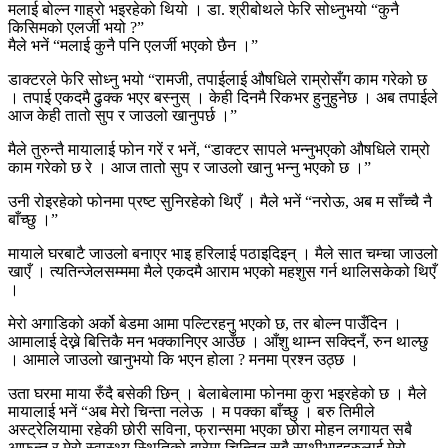
मलाई बोल्न गाह्रो भइरहेको थियो । डा. श्रीबोथले फेरि सोध्नुभयो “कुनै
किसिमको एलर्जी भयो ?”
मैले भनें “मलाई कुनै पनि एलर्जी भएको छैन ।”
डाक्टरले फेरि सोध्नु भयो “रामजी, तपाईलाई औषधिले राम्रोसँग काम गरेको छ
। तपाई एकदमै ढुक्क भएर बस्नुस् । केही दिनमै रिकभर हुनुहुनेछ । अब तपाईले
आज केही तातो सुप र जाउलो खानुपर्छ ।”
मैले तुरुन्तै मायालाई फोन गरें र भनें, “डाक्टर सापले भन्नुभएको औषधिले राम्रो
काम गरेको छ रे । आज तातो सुप र जाउलो खानु भन्नु भएको छ ।”
उनी रोइरहेको फोनमा प्रष्ट सुनिरहेको थिएँ । मैले भनें “नरोऊ, अब म साँच्चै नै
बाँच्छु ।”
मायाले घरबाटै जाउलो बनाएर भाइ हरिलाई पठाइदिइन् । मैले सात चम्चा जाउलो
खाएँ । त्यतिन्जेलसम्ममा मैले एकदमै आराम भएको महशुस गर्न थालिसकेको थिएँ
।
मेरो अगाडिको अर्को बेडमा आमा पल्टिरहनु भएको छ, तर बोल्न पाउँदिन ।
आमालाई देख्ने बित्तिकै मन भक्कानिएर आउँछ । आँशु थाम्न सक्दिनँ, रुन थाल्छु
। आमाले जाउलो खानुभयो कि भएन होला ? मनमा प्रश्न उठ्छ ।
उता घरमा माया रुँदै बसेकी छिन् । बेलाबेलामा फोनमा कुरा भइरहेको छ । मैले
मायालाई भनें “अब मेरो चिन्ता नलेऊ । म पक्का बाँच्छु । बरु तिमीले
अस्ट्रेलियामा रहेकी छोरी सविना, फ्रान्समा भएका छोरा मोहन लगायत सबै
आफन्त र मेरो स्वास्थ्य स्थितिको बारेमा चिन्तित सबै साथीभाइहरुलाई मेरो