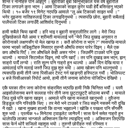
शान्त र नानीहरु पनि आइपुगे । बुहारीको बुबा बित्नुभएकाले यस वर्ष बुहारीले
टिका लगाउने कुरा भएन । आमा टिकाको साइत कुरेर घडी हेर्दै बसिरहनु भएको
थियो । १० बजेर १९ मिनेट गएपछि आमाले “लु अब टिकाको साइत भयो ।”
भनेर दुइजना नातिहरुलाई टिका लगाइदिनुभयो । त्यसपछि छोरा, बुहारी सबैलाई
पालैपालो टिका लगाउँदै आशिर्वाद दिनुभयो ।
हामी सबैले चिया खायौं । हरि भाइ र बुहारी ससुरालीतिर लागे । मेरो जिउ
दुखिरहेकाले मैले आमा र श्रीमती मायालाई भनें “मेरो जिउ दुखाइ अनुसार त
कोरोनाको लक्षणसँग पो मेल खान्छ त । कतै कोरोना त भएन ?” त्यसपछि मायाले
घरमा भएको जडिबुटीहरु मिसाएर तुरुन्तै औषधि तयार पारेर दिइन् । मैले एक
कप औषधि पिएँ । तर औषधिले केही असर गरेन । जिउसँगै टाउको पनि दुख्न
थाल्यो । मायाले सिटामोल दिइन्, त्यो पनि खाएँ । तर पनि दुखाइ कम भएन, झन्
साह्रो पार्दै लग्यो । राति सुत्न पनि गाह्रो हुन थाल्यो । अर्को दिन देखि माया र
आमालाई पनि मलाई जस्तै जिउ दुख्न शुरु भयो । आमा खोक्न पनि थाल्नुभयो ।
त्यसपछि हामी तीनै जना पिसीआर टेस्ट गर्न खाङ्ग्री हस्पिटल गयौं । भोलिपल्ट
४ बजे पिसीआरको रिपोर्ट आयो, हामी तीनै जनामा कोरोना पोजिटिभ देखियो ।
एकै घरका तीन जना कोरोना संक्रमित भएपछि हामी निकै चिन्तित भयौं । घरमै
आइसोलेसनमा बस्ने सल्लाह गरेर तीनै जना छुट्टाछुट्टै कोठामा बस्यौं । मायाले
जिउ दुखे पनि खाना खाइन् । आमाले पनि खाना मज्जाले खानुभयो । दुवैजना
हिड्डुल पनि गरिरहेकै थिए । तर मेरो भने टाउको र जिउ सहनै नसक्ने गरी दुखि
नै रह्यो । खाना मुखमा हाल्यो कि वान्ता भइहाल्ने ! खोकि र पखला पनि सँगसँगै
शुरु भयो । प्रत्येक १० मिनेटमा ट्वाइलेट जानैपर्ने ! सास फेर्न समेत गाह्रो हुन
थालेपछि लाक्पा भान्जाले अक्सिजन किनेर ल्याइदिनु भयो । अक्सिजन लिएपछि
सास फेर्न थोरै सजिलो महशुस भयो । तुरुन्तै छोरीहरु नर्स रस्मिता र