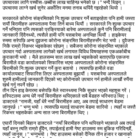
उपचारका लागि पच्चीस–छब्बीस लाख चाहिन्छ भनेको छ ।” भन्दै थिइन् ।
उपचारमा लाग्ने खर्च सुनेर अर्कोतिर मनमा तनाब थपिंदै गइरहेको थियो ।
सरकारले कोरोना संक्रमितको निःशुल्क उपचार गर्ने बताइरहेता पनि हामी जस्ता
सयौं बिरामीहरु अस्पतालमा पैसा तिर्न बाध्य थियौं । सरकारले निःशुल्क उपचार
गर्ने भनिएता पनि त्यसको प्रक्रियाको बारेमा अस्पतालले कुनै पनि बिरामीलाई
जानकारी दिंदैनथ्यो, त्यसैले हामी पनि यसबारेमा अनभिज्ञ थियौं । हाइकेयर
रुममा सरेपछि अन्य दुइजना कोरोना संक्रमित बिरामीहरुसँग भेट भयो । दुवैजना
निकै राम्रो रिकभर भइसकेका रहेछन् । सबैजना कोरोना संक्रमित भएकाले
उपचार गर्दा अस्पतालमा लागेको खर्च लगायत विविध विषयहरुमा एकअर्काबीच
कुराकानी भयो । मैले हालसम्म सात लाख खर्च भइसकेको बताएपछि एकजना
बिरामीले वडा कार्यालयको सिफारिस भएमा अस्पतालले कोरोना संक्रमित
बिरामीको निःशुल्क उपचार गर्ने कुरा बतायो । त्यसपछि हामीले वडा
कार्यालयबाट सिफारिस लिएर अस्पतालमा बुझायौं । यसबारेमा अस्पतालले
शुरुमै हामीलाई जानकारी दिएको भए कोरोनाको उपचार गर्न हामीले लाखौं रुपैंया
खर्च गर्नु नपर्ने रहेछ ।
तीन दिन हाइ केयरमा बसेपछि मैले स्वास्थ्यमा निकै सुधार भएको महशुस गरें ।
हस्पिटलमा अन्य धेरै नयाँ बिरामीहरु थपिएकाले सबै बेडहरु भरिभराउ थिए ।
डाक्टरले “रामजी, यहाँ धेरै नयाँ बिरामीहरु आए, अब तपाई साधारण बेडमा
जानुपर्छ ।” भन्नु भयो । त्यसपछि मलाई साधारण बेडमा सारियो । त्यहाँ म जस्तै
रिकभर भइसकेका अन्य सात जना बिरामीहरु थिए ।
एघारौं दिनको बिहान डाक्टरले “नयाँ बिरामीहरु पनि थपिरहने भएकाले अब तपाई
यहाँ बस्नु त्यति राम्रो हुँदैन, तपाईलाई हामी गेष्ट हाउसमा रुम बुकिङ गरिदिन्छौं,
त्यहाँ जानुस् ।” भन्नुभयो । गेष्ट हाउसमा बसेको दैनिक तीन हजार र खानाको