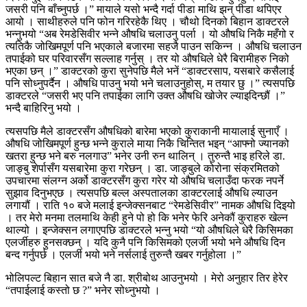
जसरी पनि बाँच्नुपर्छ ।” मायाले यसो भन्दै गर्दा पीडा माथि झन् पीडा थपिएर
आयो । साथीहरुले पनि फोन गरिरहेकै थिए । चौथो दिनको बिहान डाक्टरले
भन्नुभयो “अब रेमडेसिवीर भन्ने औषधि चलाउनु पर्ला । यो औषधि निकै महँगो र
त्यतिकै जोखिमपूर्ण पनि भएकाले बजारमा सहजै पाउन सकिन्न । औषधि चलाउन
तपाईको घर परिवारसँग सल्लाह गर्नुस् । तर यो औषधिले धेरै बिरामीहरु निको
भएका छन् ।” डाक्टरको कुरा सुनेपछि मैले भनें “डाक्टरसाप, यसबारे कसैलाई
पनि सोध्नुपर्दैन । औषधि पाउनु भयो भने चलाउनुहोस्, म तयार छु ।” त्यसपछि
डाक्टरले “जसरी भए पनि तपाईका लागि उक्त औषधि खोजेर ल्याइदिन्छौं ।”
भन्दै बाहिरिनु भयो ।
त्यसपछि मैले डाक्टरसँग औषधिको बारेमा भएको कुराकानी मायालाई सुनाएँ ।
औषधि जोखिमपूर्ण हुन्छ भन्ने कुराले माया निकै चिन्तित भइन् “आफ्नो ज्यानको
खतरा हुन्छ भने बरु नलगाउ” भनेर उनी रुन थालिन् । तुरुन्तै भाइ हरिले डा.
जाङ्बु शेर्पासँग यसबारेमा कुरा गरेछन् । डा. जाङ्बुले कोरोना संक्रमितको
उपचारमा संलग्न अर्को डाक्टरसँग कुरा गरेर यो औषधि चलाउँदा फरक नपर्ने
सुझाव दिनुभएछ । त्यसपछि बल्ल अस्पतालका डाक्टरलाई औषधि ल्याउन
लगायौं । राति १० बजे मलाई इन्जेक्सनबाट “रेमडेसिवीर” नामक औषधि दिइयो
। तर मेरो मनमा तलमाथि केही हुने पो हो कि भनेर फेरि अनेकौं कुराहरु खेल्न
थाल्यो । इन्जेक्सन लगाएपछि डाक्टरले भन्नु भयो “यो औषधिले धेरै किसिमका
एलर्जीहरु हुनसक्छन् । यदि कुनै पनि किसिमको एलर्जी भयो भने औषधि दिन
बन्द गर्नुपर्छ । एलर्जी भयो भने नर्सलाई तुरुन्तै खबर गर्नुहोला ।”
भोलिपल्ट बिहान सात बजे नै डा. श्रीबोथ आउनुभयो । मेरो अनुहार तिर हेरेर
“तपाईलाई कस्तो छ ?” भनेर सोध्नुभयो ।