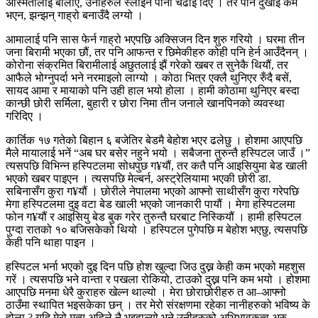
अस्मितालाई बोलाएँ, उनीहरुले स्लाइन पानी चढाइ दिए । तर पनि दुखाइ कम
भएन, झन्झन् गाह्रो बनाउँदै लग्यो ।
आमालाई पनि सास फेर्न गाह्रो भएपछि अक्सिजन दिन शुरु गरियो । घरमा तीन
जना बिरामी भएका छौं, तर पनि आफन्त र छिमेकीहरु कोही पनि हेर्न आउँदैनन् ।
कोरोना संक्रमित बिरामीलाई अछुतलाई झैं गरेको खबर त सुनेकै थियौं, तर
आफैले भोग्नुपर्दा भने नरमाइलो लाग्यो । कोठा भित्र एक्लै थुनिएर रुँदै बसें,
सायद आमा र मायाको पनि उही हाल भयो होला । हामी कोठामा थुनिएर बस्दा
कान्छी छोरी सर्मिला, बुहारी र छोरा निमा तीन जनाले खानपिनको व्यवस्था
गरिदिए ।
कार्तिक १७ गतेको बिहान ६ बजेतिर बेडमै बेहोश भएर ढलेछु । होशमा आएपछि
मैले मायालाई भनें “अब घर बसेर नहुने भयो । सबैजना तुरुन्तै हस्पिटल जाउँ ।”
त्यसपछि विभिन्न हस्पिटलमा सोधपुछ ग¥यौं, तर कतै पनि आइसियुमा बेड खाली
भएको खबर पाइएन । त्यसपछि मेल्बर्न, अस्ट्रेलियामा भएकी छोरी डा.
सबिनासँग कुरा ग¥यौं । छोरीले नेपालमा भएको आफ्नो साथीसँग कुरा गरेपछि
मेगा हस्पिटलमा दुइ वटा बेड खाली भएको जानकारी पायौं । मेगा हस्पिटलमा
फोन ग¥यौं र आइसियु बेड बुक गरेर तुरुन्तै घरबाट निस्कियौं । हामी हस्पिटल
पुग्दा रातको १० बजिसकेको थियो । हस्पिटल पुगेपछि म बेहोश भएछु, त्यसपछि
केही पनि थाहा पाइन ।
हस्पिटल भर्ना भएको दुइ दिन पछि होश खुल्दा जिउ दुख्न केही कम भएको महशुस
गरें । त्यसपछि भने वान्ता र पखला रोकियो, टाउको दुख्न पनि कम भयो । होशमा
आएपछि मनमा धेरै कुराहरु खेल्न थाल्यो । मेरा छोराछोरीहरु त आ–आफ्नो
ठाउँमा स्थापित भइसकेका छन् । तर मेरो संरक्षणमा रहेका नानीहरुको भविष्य के
होला ? यदि मेरो मृत्यु अहिले नै भइहाल्यो भने उनीहरुको अभिभावकत्व अरु