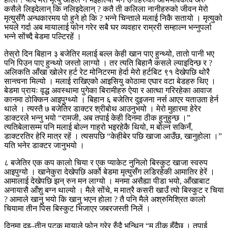
कसैले लिइदेलान् कि नलिइदेलान् ? कतै ती कलिला नानीहरुको जीवन मेरो
मृत्युसँगै अन्धकारमय पो हुने हो कि ? भन्ने चिन्ताले मलाई निकै सतायो । मृत्युको
भयले गर्दा अब मायालाई फोन गरेर सबै घर व्यवहार राम्ररी सम्हाल्न भन्नुपर्ला
भन्ने सोंच्दै बेडमा पल्टिरहें ।
तेस्रो दिन बिहान ३ बजेतिर मलाई बल्ल केही खान पाए हुन्थ्यो, तातो पानी भए
पनि पिउन पाए हुन्थ्यो जस्तो लाग्यो । तर त्यति बिहानै कसले ल्याइदिन्छ र ?
अलिकति आँखा खोलेर हर्ट रेट मोनिटरमा हेर्दा मेरो हर्टबिट ९१ देखेपछि थोरै
सान्त्वना मिल्यो । मलाई राखिएको आइसियु कोठामा एघार वटा बेडहरु थिए ।
बेडमा प्रायः वृद्ध अवस्थामा पुगेका बिरामीहरु ऐया र आत्था गरिरहेका आवाज
कानमा ठोक्किन आइपुग्थ्यो । बिहान ६ बजेतिर दुइजना नर्स आएर यताउता हेर्न
थाले । त्यस्तै ७ बजेतिर डाक्टर श्रीबोथ आउनुभयो । मेरो मुहारमा हेरेर
डाक्टरले भन्नु भयो “रामजी, अब तपाई केही दिनमा ठीक हुनुहुन्छ ।”
त्यतिबेलासम्म पनि मलाई बोल्न गाह्रो भइरहेकै थियो, म बोल्न सकिनँ,
डाक्टरतिर हेरि मात्र रहें । त्यसपछि “केहीबेर पछि खाजा आउँछ, खानुहोला ।”
यति भनेर डाक्टर जानुभयो ।
८ बजेतिर एक कप कालो चिया र एक प्याकेट नुनिलो बिस्कुट खाजा स्वरुप
आइपुग्यो । खानेकुरा देखेपछि अर्को बेडमा मृत्युसँग लडिरहेकी आमातिर हेरें ।
आमालाई देखेपछि झन् रुन मन लाग्यो । मनमा असैह्या पीडा भयो, आँखाबाट
अनायासै आँशु बग्न थाल्यो । मैले सोंचे, म मात्रै कसरी खाउँ त्यो बिस्कुट र चिया
? आमाले खानु भयो कि खानु भएन होला ? तै पनि मैले अश्रुमिश्रित कालो
चियामा तीन पिस बिस्कुट भिजाएर जबरजस्ती निलें ।
दिनमा दुइ–तीन पटक मायाले फोन गरेर रुँदै भन्थिन् “म ठीक हुँदैछु । तपाई