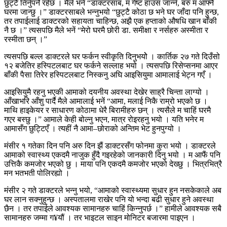
छुट्टै तिर्नुपर्ने रहेछ । मैले भनें “डाक्टरसाब, म गेष्ट हाउस जान्नँ, बरु म आफ्नै
घरमा जान्छु ।” डाक्टरसाबले भन्नुभयो “छुट्टै कोठा छ भने घर जाँदा पनि हुन्छ,
तर तपाईलाई डाक्टरको सहायता चाहिन्छ, अझै एक हप्ताको औषधि खान बाँकी
नै छ ।” त्यसपछि मैले भनें “मेरो घरमै छोरी डा. समीक्षा र नर्सहरु अस्मीता र
रस्मीता छन् ।”
त्यसपछि बल्ल डाक्टरले घर फर्कन स्वीकृति दिनुभयोे । कार्तिक २७ गते दिउँसो
१२ बजेतिर हस्पिटलबाट घर फर्कने सल्लाह भयो । त्यसपछि रिसेप्सनमा आएर
बाँकी पैसा तिरेर हस्पिटलबाट निस्कनु अघि आइसियुमा आमालाई भेट्न गएँ ।
आइसियुमै रहनु भएकी आमाको दयनीय अवस्था देखेर साह्रै चिन्ता लाग्यो ।
आँखाभरि आँशु पार्दै मैले आमालाई भनें “आमा, मलाई निकै राम्रो भएको छ ।
माथि हाइकेयर र साधारण कोठामा धेरै बिरामीहरु छन् । त्यसैले म चाहिं घरमै
गएर बस्छु ।” आमाले केही बोल्नु भएन, मात्र रोइरहनु भयो । यति भनेर म
आमासँग छुट्टिएँ । त्यहीं नै आमा–छोराको अन्तिम भेट हुनपुग्यो ।
मंसीर १ गतेका दिन पनि अरु दिन झैं डाक्टरसँग फोनमा कुरा भयो । डाक्टरले
आमाको स्वास्थ्य एकदमै नाजुक हुँदै गइरहेको जानकारी दिनु भयो । म आफैं पनि
उत्तिकै कमजोर भएको छु । माया पनि एकदमै कमजोर भएको देख्छु । भित्रभित्रै
मन भतभती पोलिरह्यो ।
मंसीर २ गते डाक्टरले भन्नु भयो, “आमाको स्वास्थ्यमा सुधार हुन नसकेकाले अब
घर लान सक्नुहुन्छ । अस्पतालमा राखेर पनि यो भन्दा बढी सुधार हुने अवस्था
छैन । तर तपाईले आवश्यक सामानहरु चाहिं किन्नुपर्छ ।” हामीले आवश्यक सबै
सामानहरु जम्मा ग¥यौं । तर भाइटल साइन मोनिटर बजारमा पाइएन ।