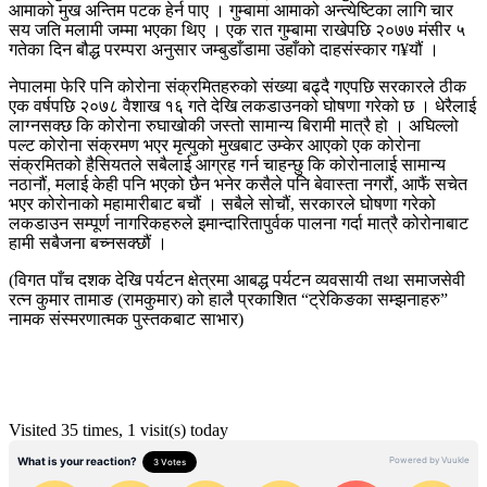
आमाको मुख अन्तिम पटक हेर्न पाए । गुम्बामा आमाको अन्त्येष्टिका लागि चार
सय जति मलामी जम्मा भएका थिए । एक रात गुम्बामा राखेपछि २०७७ मंसीर ५
गतेका दिन बौद्ध परम्परा अनुसार जम्बुडाँडामा उहाँको दाहसंस्कार ग¥यौं ।
नेपालमा फेरि पनि कोरोना संक्रमितहरुको संख्या बढ्दै गएपछि सरकारले ठीक
एक वर्षपछि २०७८ वैशाख १६ गते देखि लकडाउनको घोषणा गरेको छ । धेरैलाई
लाग्नसक्छ कि कोरोना रुघाखोकी जस्तो सामान्य बिरामी मात्रै हो । अघिल्लो
पल्ट कोरोना संक्रमण भएर मृत्युको मुखबाट उम्केर आएको एक कोरोना
संक्रमितको हैसियतले सबैलाई आग्रह गर्न चाहन्छु कि कोरोनालाई सामान्य
नठानौं, मलाई केही पनि भएको छैन भनेर कसैले पनि बेवास्ता नगरौं, आफैं सचेत
भएर कोरोनाको महामारीबाट बचौं । सबैले सोचौं, सरकारले घोषणा गरेको
लकडाउन सम्पूर्ण नागरिकहरुले इमान्दारितापुर्वक पालना गर्दा मात्रै कोरोनाबाट
हामी सबैजना बच्नसक्छौं ।
(विगत पाँच दशक देखि पर्यटन क्षेत्रमा आबद्ध पर्यटन व्यवसायी तथा समाजसेवी
रत्न कुमार तामाङ (रामकुमार) को हालै प्रकाशित “ट्रेकिङका सम्झनाहरु”
नामक संस्मरणात्मक पुस्तकबाट साभार)
Visited 35 times, 1 visit(s) today