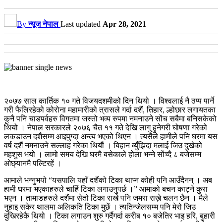
By
न्यूज नेपाल
Last updated
Apr 28, 2021
२०७७ साल कार्तिक १० गते विजयदशमीको दिन थियो । विश्वलाई नै ठप्प पार्ने
गरी फैलिरहेको कोरोना महामारीको त्रासले गर्दा दशैं, तिहार, ल्होछार लगायतका
कुनै पनि चाडपर्वहरु विगतमा जस्तो भव्य रुपमा नमनाउने सोंच सबैमा बनिसकेको
थियो । नेपाल सरकारले २०७६ चैत ११ गते देखि लागु हुनेगरी घोषणा गरेको
लकडाउन दशैंसम्म आइपुग्दा अन्त्य भएको थिएन । त्यसैले हामीले पनि घरमा यस
वर्ष दशैं नमनाउने सल्लाह गरेका थियौं । बिहान ब्युँझिदा मलाई जिउ दुखेको
महशुस भयो । लामो समय देखि घरमै बसेकाले होला भन्ने सोंच्दै ८ बजेसम्म
ओछ्यानमै पल्टिरहें ।
आमाले भन्नुभयो “यसपालि यहाँ दशैंको टिका थाप्न कोही पनि आउँदैनन् । अब
हामी घरमा भएकाहरुले चाहिं टिका लगाउनुपर्छ ।” आमाको बचन काट्ने कुरा
भएन । तामाङहरुले दशैंमा सेतो टिका राखे पनि जमरा राख्ने चलन छैन । मैले
नुहाइ सकेर थालमा अलिकति टिका मुछें । त्यतिन्जेलसम्म पनि मेरो जिउ
दुखिरहेकै थियो । टिका लगाउन शुरु गर्दैगर्दा करीब १० बजेतिर भाइ हरि, बुहारी