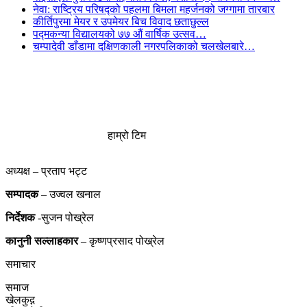
नेवा: राष्ट्रिय परिषद्को पहलमा बिमला महर्जनको जग्गामा तारबार
कीर्तिपुरमा मेयर र उपमेयर बिच विवाद छताछुल्ल
पद्मकन्या विद्यालयको ७७ औं ‌‌वार्षिक ‌उत्सव…
चम्पादेवी डाँडामा दक्षिणकाली नगरपलिकाको चलखेलबारे…
हाम्रो टिम
अध्यक्ष – प्रताप भट्ट
सम्पादक
– उज्वल खनाल
निर्देशक
-सुजन पोख्रेल
कानुनी
सल्लाहकार
– कृष्णप्रसाद पोख्रेल
समाचार
समाज
खेलकुद़़