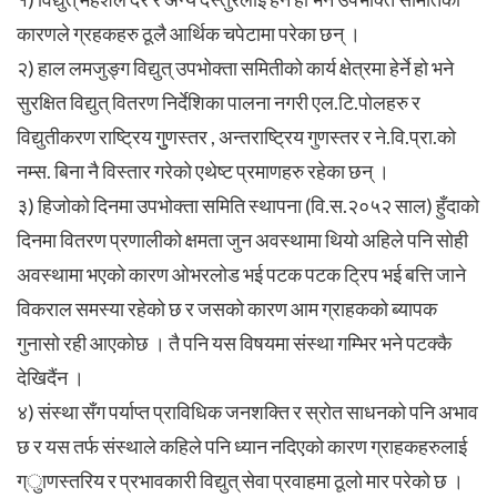
कारणले ग्रहकहरु ठूलै आर्थिक चपेटामा परेका छन् ।
२) हाल लमजुङ्ग विद्युत् उपभोक्ता समितीको कार्य क्षेत्रमा हेर्ने हो भने
सुरक्षित विद्युत् वितरण निर्देशिका पालना नगरी एल.टि.पोलहरु र
विद्युतीकरण राष्ट्रिय गुुणस्तर , अन्तराष्ट्रिय गुणस्तर र ने.वि.प्रा.को
नम्स. बिना नै विस्तार गरेको एथेष्ट प्रमाणहरु रहेका छन् ।
३) हिजोको दिनमा उपभोक्ता समिति स्थापना (वि.स.२०५२ साल) हुँदाको
दिनमा वितरण प्रणालीको क्षमता जुन अवस्थामा थियो अहिले पनि सोही
अवस्थामा भएको कारण ओभरलोड भई पटक पटक ट्रिप भई बत्ति जाने
विकराल समस्या रहेको छ र जसको कारण आम ग्राहकको ब्यापक
गुनासो रही आएकोछ । तै पनि यस विषयमा संस्था गम्भिर भने पटक्कै
देखिदैंन ।
४) संस्था सँग पर्याप्त प्राविधिक जनशक्ति र स्रोत साधनको पनि अभाव
छ र यस तर्फ संस्थाले कहिले पनि ध्यान नदिएको कारण ग्राहकहरुलाई
ग्ुाणस्तरिय र प्रभावकारी विद्युत् सेवा प्रवाहमा ठूलो मार परेको छ ।