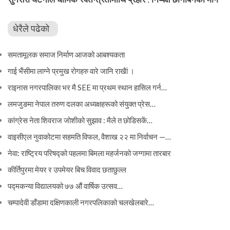
धेरैले पढेको
समतामूलक समाज निर्माण आजको आबश्यकता
गाई भैंसीमा लाग्ने प्रमुख रोगहरु वारे जानि राखैां ।
राइनास नगरपालिका भर मै SEE मा प्रथम स्थान हासिल गर्न…
लमजुङमा नेपाल तरुण दलका अध्यक्षहरूको संयुक्त प्रेस…
कांग्रेस नेता शिवराज जोशीको सुझाव : मैले त छोडिसकें…
वाइसीएल नुवाकोटमा सहमति विफल, वैशाख २२ मा निर्वाचन —…
नेवा: राष्ट्रिय परिषद्को पहलमा बिमला महर्जनको जग्गामा तारबार
कीर्तिपुरमा मेयर र उपमेयर बिच विवाद छताछुल्ल
पद्मकन्या विद्यालयको ७७ औं ‌‌वार्षिक ‌उत्सव…
चम्पादेवी डाँडामा दक्षिणकाली नगरपलिकाको चलखेलबारे…