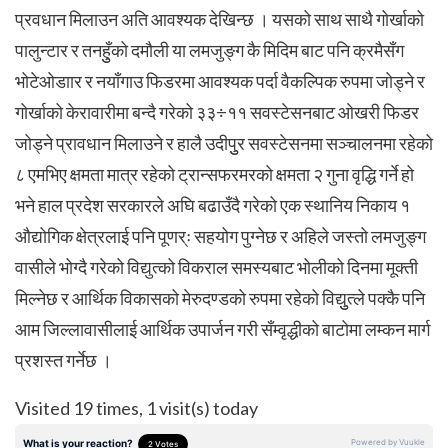
प्रवधान मिलाउन अति आवश्यक देखिन्छ । यसको साथ साथै गोर्खाको
पालुन्टार र तनहुुँको दमौली या लमजुङ्ग कै मिदिम बाट पनि क्रमैसँग
भोटेओडाार र नयाँगाउ फिडरमा आवश्यक पर्दा वैकल्पिक रुपमा जोड्ने र
गोर्खाको केरावारीमा बन्दै गरेको ३३÷११ सवस्टेसनबाट ओखरी फिडर
जोड्ने प्रावधान मिलाउने र हालै उदीपुुर सवस्टेसनमा सञ्चालनमा रहेको
८ एमभिए क्षमता मात्र रहेको ट्रान्सफरमरको क्षमता २ गुना वृद्धि गर्ने हो
भने हाल प्रदेश सरकारले अघि बढाउँदै गरेको एक स्थानिय निकाय १
औद्योगिक क्षेत्रलाई पनि पूणर्ः सहयोग पुग्नेछ र अहिले जस्तो लमजुङ्ग
वासीले भोग्दै गरेको विद्युत्को विकराल समस्यबाट भोलीको दिनमा मूक्ती
मिल्नेछ र आर्थिक विकासको मेरुदण्डको रुपमा रहेको विद्युुत्ले पक्कै पनि
आम जिल्लावासीलाई आर्थिक उपार्जन गरी सँम्वृद्धीको बाटोमा लम्कन मार्ग
प्रशस्त गर्नेछ ।
Visited 19 times, 1 visit(s) today