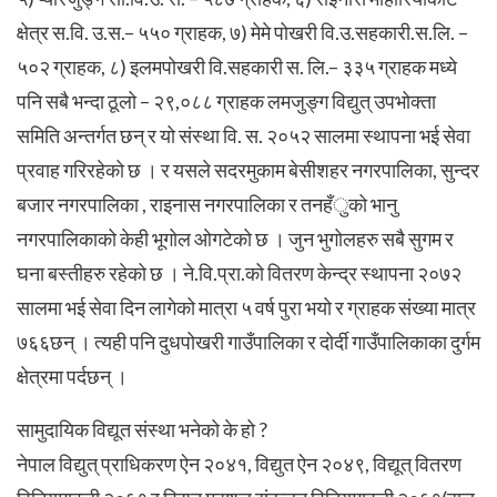
क्षेत्र स.वि. उ.स.– ५५० ग्राहक, ७) मेमे पोखरी वि.उ.सहकारी.स.लि. –
५०२ ग्राहक, ८) इलमपोखरी वि.सहकारी स. लि.– ३३५ ग्राहक मध्ये
पनि सबै भन्दा ठूलो – २९,०८८ ग्राहक लमजुङ्ग विद्युत् उपभोक्ता
समिति अन्तर्गत छन् र यो संस्था वि. स. २०५२ सालमा स्थापना भई सेवा
प्रवाह गरिरहेको छ । र यसले सदरमुकाम बेसीशहर नगरपालिका, सुन्दर
बजार नगरपालिका , राइनास नगरपालिका र तनहँुको भानु
नगरपालिकाको केही भूगोल ओगटेको छ । जुन भुगोलहरु सबै सुगम र
घना बस्तीहरु रहेको छ । ने.वि.प्रा.को वितरण केन्द्र स्थापना २०७२
सालमा भई सेवा दिन लागेको मात्रा ५ वर्ष पुरा भयो र ग्राहक संख्या मात्र
७६६छन् । त्यही पनि दुधपोखरी गाउँपालिका र दोर्दी गाउँपालिकाका दुर्गम
क्षेत्रमा पर्दछन् ।
सामुदायिक विद्यूत संस्था भनेको के हो ?
नेपाल विद्युत् प्राधिकरण ऐन २०४१, विद्युत ऐन २०४९, विद्यूत् वितरण