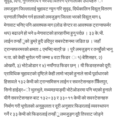
सु्दृढ, दिगो, गुणस्तरीय र भरपर्दो वितरण प्रणालीका उपायहरु ः
लमजुङ्ग जिल्लालाई चुहावट न्युन गरि सुदृढ, दिर्घकालिन विद्युत् वितरण
प्रणाली निर्माण गर्न हालको लमजुङ्ग जिल्ला भरको विद्युत् माग ६
मेगावाट भनिए पनि आवश्यक माग (लोड सेन्टर वा आवश्यक ट्रान्सफर्मर
थप) बढाउने हो भने ७ मेगावाटको हारहारीमा हुनु पर्दछ । ३३ के.भी.
लाईन तनहँुको डुम्रे हुदै उदिपुर सबस्टेशनमा जडित छ । जहाँ
ट्रान्सफरमरको क्षमता ८ एमभिए मात्रै छ । पुरै लमजुङ्ग र तनहुुँको भानु
न.पा. को केही भूगोल गरी जम्मा ४ वटा फिडर ः १) बेशिसहर, २)
ओखरी, ३) भोटेओडार र ४) नयाँगाउ फिडर छन् । यी फिडरहरुको दूरी;
प्राविधिक चुहावटको दृष्टिले केही लामो भएको हुनाले साथै पूर्वाधारको
हिसावले १३२ केभी को ट्रान्समिसन लाईन र सवस्टेसनहरु र्किितपुर,
सिनो हाईड्र«ो भुलभुले, मध्यमस्र्याङ्दी भोटेओडरमा पनि भएको हुनाले
यीनै सवस्टेसनहरु बाट १३२÷३३ र ३३÷११ केभी को सवस्टेसनहरु
निर्माण गरी भूगोलको अनुकुलता र दूरी अनुसार फिडरलाई व्यवस्थापन
गर्ने र ३३ केभी को फिडरलाई तनहँु लमजुङ्ग दूवै तिरवाट जोड्ने