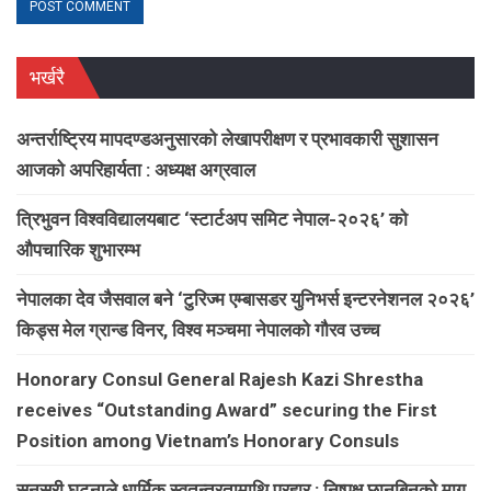
भर्खरै
अन्तर्राष्ट्रिय मापदण्डअनुसारको लेखापरीक्षण र प्रभावकारी सुशासन
आजको अपरिहार्यता : अध्यक्ष अग्रवाल
त्रिभुवन विश्वविद्यालयबाट ‘स्टार्टअप समिट नेपाल-२०२६’ को
औपचारिक शुभारम्भ
नेपालका देव जैसवाल बने ‘टुरिज्म एम्बासडर युनिभर्स इन्टरनेशनल २०२६’
किड्स मेल ग्रान्ड विनर, विश्व मञ्चमा नेपालको गौरव उच्च
Honorary Consul General Rajesh Kazi Shrestha
receives “Outstanding Award” securing the First
Position among Vietnam’s Honorary Consuls
सुनसरी घटनाले धार्मिक स्वतन्त्रतामाथि प्रहार : निष्पक्ष छानबिनको माग