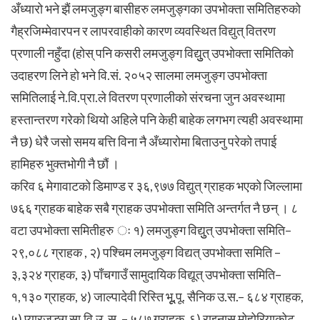
अँध्यारो भने झैं लमजुङ्ग बासीहरु लमजुङ्गका उपभोक्ता समितिहरुको
गैह्रजिम्मेवारपन र लापरवाहीको कारण व्यवस्थित विद्युत् वितरण
प्रणाली नहुँदा (होस् पनि कसरी लमजुङ्ग विद्युुत् उपभोक्ता समितिको
उदाहरण लिने हो भने वि.सं. २०५२ सालमा लमजुङ्ग उपभोक्ता
समितिलाई ने.वि.प्रा.ले वितरण प्रणालीको संरचना जुन अवस्थामा
हस्तान्तरण गरेको थियो अहिले पनि केही बाहेक लगभग त्यही अवस्थामा
नै छ) धेरै जसो समय बत्ति विना नै अँध्यारोमा बिताउनु परेको तपाई
हामिहरु भुक्तभोगी नै छौं ।
करिव ६ मेगावाटको डिमाण्ड र ३६,९७७ विद्युत् ग्राहक भएको जिल्लामा
७६६ ग्राहक बाहेक सबै ग्राहक उपभोक्ता समिति अन्तर्गत नै छन् । ८
वटा उपभोक्ता समितीहरु ः १) लमजुङ्ग विद्युुत् उपभोक्ता समिति–
२९,०८८ ग्राहक , २) पश्चिम लमजुङ्ग विद्यत् उपभोक्ता समिति –
३,३२४ ग्राहक, ३) पाँचगाउँ सामुदायिक विद्यूत् उपभोक्ता समिति–
१,१३० ग्राहक, ४) जाल्पादेवी रिस्ति भूू.पू. सैनिक उ.स.– ६८४ ग्राहक,
५) प्यारजुङ्ग सा.वि.उ. स. – ५८७ ग्राहक, ६) राइनास मोहोरियाकोट