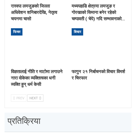
रास्वपा लमजुङको जिल्ला
मध्यपहाडि क्षेत्रमा लमजुङ र
अधिवेशन शनिबारदेखि, नेतृत्व
गोरखाको सिमाना बनेर रहेको
चयनमा चासो
चम्पावती ( चेपे) नदि सम्भावनाको…
फिचर
बिचार
विज्ञतालाई नीति र माटोमा लगाउने
फागुन २१ निर्बाचनको विचार विमर्श
नारा वाेकेका व्यक्तित्वका धनी
र चिरफार
व्यक्ति हुन् धर्म केसी
PREV
NEXT
प्रतिक्रिया