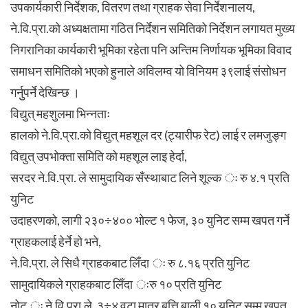
उपकार्यकारी निर्देशक, वितरण तथा ग्राहक सेवा निर्देशनालय,
ने.वि.प्रा.को अध्यक्षतामा गठित निर्देशन समितिको निर्देशन लगायत मुख्य
निगरानिका कार्यकारी भूमिका रहेता पनि अन्तिम निर्णायक भूमिका विवाद
समाधन समितिको भएको हुनाले अविलम्व यो विनियम ३९लाई संसोधन
गर्नुुपर्ने देखिन्छ ।
विद्युत् महशुलमा भिन्नताः
हालको ने.वि.प्रा.को विद्युत् महशूल दर (ट्यारीफ रेट) लाई र लमजुङ्ग
विद्युत् उपभोक्ता समिति को महशूल लाइ हेर्दा,
सरदर ने.वि.प्रा. ले सामुदायिक सँस्थाबाट लिने शूल्क ः रु ४.१ प्रति
युनिट
उदाहरणको, लागी २३०÷४०० भोल्ट १ फेज, ३० युनिट सम्म खपत गर्ने
ग्राहकलाई हेर्ने हो भने,
ने.वि.प्रा. ले सिधै ग्राहकबाट लिँदा ः रु ८.१६ प्रति युनिट
सामुदायिकले ग्राहकबाट लिँदा ःरु १० प्रति युनिट
नोट ः ने.वि.प्रा.ले, ३÷४ वटा मात्र बत्ति बाली १० युनिट सम्म खपत