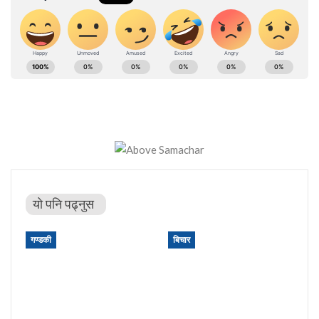
यो पनि पढ्नुस
गण्डकी
बिचार