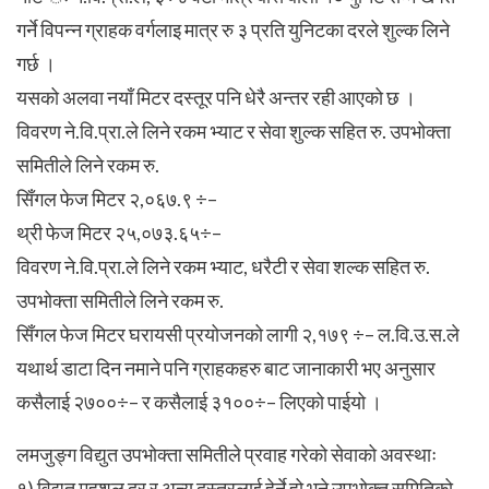
गर्ने विपन्न ग्राहक वर्गलाइ मात्र रु ३ प्रति युनिटका दरले शुल्क लिने
गर्छ ।
यसको अलवा नयाँ मिटर दस्तूर पनि धेरै अन्तर रही आएको छ ।
विवरण ने.वि.प्रा.ले लिने रकम भ्याट र सेवा शुल्क सहित रु. उपभोक्ता
समितीले लिने रकम रु.
सिँगल फेज मिटर २,०६७.९ ÷–
थ्री फेज मिटर २५,०७३.६५÷–
विवरण ने.वि.प्रा.ले लिने रकम भ्याट, धरैटी र सेवा शल्क सहित रु.
उपभोक्ता समितीले लिने रकम रु.
सिँगल फेज मिटर घरायसी प्रयोजनको लागी २,१७९ ÷– ल.वि.उ.स.ले
यथार्थ डाटा दिन नमाने पनि ग्राहकहरु बाट जानाकारी भए अनुसार
कसैलाई २७००÷– र कसैलाई ३१००÷– लिएको पाईयो ।
लमजुङ्ग विद्युत उपभोक्ता समितीले प्रवाह गरेको सेवाको अवस्थाः
१) विद्युत् महशल दर र अन्य दस्तुरलाई हेर्ने हो भने उपभोक्त समितिको