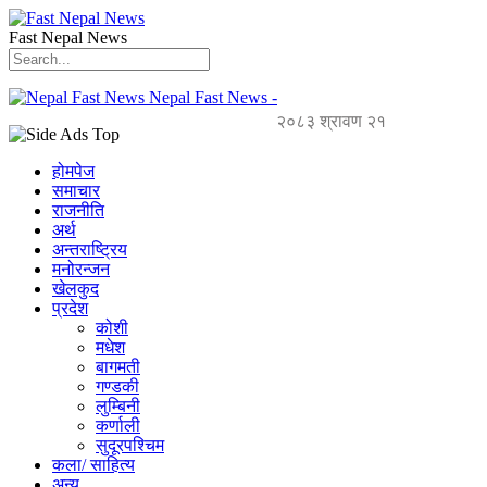
Fast Nepal News
Nepal Fast News -
२०८३ श्रावण २१
होमपेज
समाचार
राजनीति
अर्थ
अन्तराष्ट्रिय
मनोरन्जन
खेलकुद
प्रदेश
कोशी
मधेश
बागमती
गण्डकी
लुम्बिनी
कर्णाली
सुदूरपश्चिम
कला/ साहित्य
अन्य