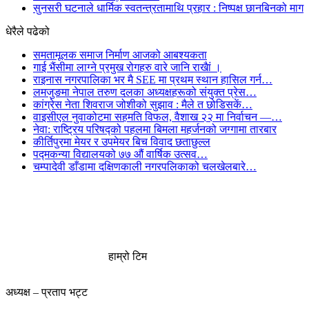
सुनसरी घटनाले धार्मिक स्वतन्त्रतामाथि प्रहार : निष्पक्ष छानबिनको माग
धेरैले पढेको
समतामूलक समाज निर्माण आजको आबश्यकता
गाई भैंसीमा लाग्ने प्रमुख रोगहरु वारे जानि राखैां ।
राइनास नगरपालिका भर मै SEE मा प्रथम स्थान हासिल गर्न…
लमजुङमा नेपाल तरुण दलका अध्यक्षहरूको संयुक्त प्रेस…
कांग्रेस नेता शिवराज जोशीको सुझाव : मैले त छोडिसकें…
वाइसीएल नुवाकोटमा सहमति विफल, वैशाख २२ मा निर्वाचन —…
नेवा: राष्ट्रिय परिषद्को पहलमा बिमला महर्जनको जग्गामा तारबार
कीर्तिपुरमा मेयर र उपमेयर बिच विवाद छताछुल्ल
पद्मकन्या विद्यालयको ७७ औं ‌‌वार्षिक ‌उत्सव…
चम्पादेवी डाँडामा दक्षिणकाली नगरपलिकाको चलखेलबारे…
हाम्रो टिम
अध्यक्ष – प्रताप भट्ट