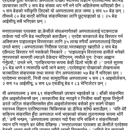
प्रदेशकै ठूलो सरकारी अस्पताल पोखरा स्वास्थ्य विज्ञान प्रतिष्ठानमा कोभिड
उपचारका लागि २ सय बेड संख्या थप गर्ने भने पनि अहिलेसम्म थपिएको छैन ।
५ सय बेडको स्वीकृति लिएको यो अस्पतालमा हाल जम्मा ३ सय ५० बेड छन् ।
तीमध्ये ८० बेड मात्रै कोभिड संक्रमितका लागि छुट्याइएको छ । २५ बेड
आईसीयू सबै भरिएका छन् ।
मन्त्रालयका प्रवक्ता डा.केसीले संघअन्तर्गतको अस्पताललाई पटकपटक
ताकेता गर्दा पनि बेड नथपिएको बताउँछन् । प्रदेश सरकारले बेड बिस्तार गर्न
अक्सिजन पाइपलाइन विस्तारका लागि ३५ लाख रुपैयाँ अस्पताललाई दिएको
उनले बताए ।अस्पतालका निर्देशक प्राडा.भरतबहादुर खत्रीले २ सय बेड
एकैपल्ट बिस्तार गर्न नसकेको स्विकारे । ‘पाइपलाइन विस्तारमा हामीले भनेको
गुणस्तरको सामग्री ल्याउने ठेकेदार भेटिएनन्, त्यसैले पुनः टेन्डर आह्वान
गर्नुपर्‍यो,’ उनले भने, ‘प्रक्रियागत रूपमा केही ढिलो भएकै हो ।’ उनले सुरुमा
३५ बेड थप्ने र त्यसपछि थप्दै जाने बताए ।प्रदेशद्वारा पोखराको लेखनाथमा
सञ्चालित संक्रामक तथा सरुवा रोग अस्पतालका ५७ बेड नै भरिएका छन् ।
प्रदेशभर सरकारी, निजी तथा सामुदायिक अस्पतालमा ५ सय ८१ आइसोलेसन,
२ सय १४ आईसीयू, ४ सय ६७ एचडीयू बेड र ८३ भेन्टिलेटर छन् ।
यी अस्पतालमा ३ सय ६९ संक्रमितको उपचार भइरहेको छ । बाँकी संक्रमित
होम आइसोलेसनमै छन् ।सरकारीमा बेड नपाइने र निजीमा चर्को शुल्क तिर्नुपर्ने
डरले जटिल संक्रमितसमेत होम आइसोलेसनमा बसेको हुन सक्ने पोखरा
स्वास्थ्य विज्ञान प्रतिष्ठानका चिकित्सक डा.डेभिड श्रेष्ठ बताउँछन् । ‘यति धेरै
सक्रिय संक्रमित हुँदा अस्पताल भर्ना भएकाको संख्या तुलनात्मक रूपमा थोरै
हो,’ उनी भन्छन्, ‘अस्पतालमा उपचार गर्दा पैसा पनि सकिने र संक्रमितको
ज्यान पनि नरहने डर धेरैमा देखिन्छ ।’मन्त्रालयका प्रवक्ता डा.केसीले प्रदेशमा
बेडको अभाव नरहे पनि उपचार महँगो भएको स्विकार्छन् । ‘अहिले बेड नपाएको