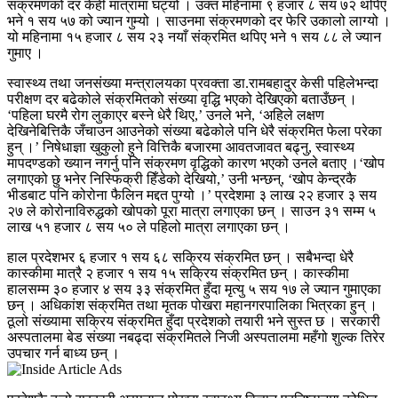
संक्रमणको दर केही मात्रामा घट्यो । उक्त महिनामा ९ हजार ८ सय ७२ थपिए
भने १ सय ५७ को ज्यान गुम्यो । साउनमा संक्रमणको दर फेरि उकालो लाग्यो ।
यो महिनामा १५ हजार ८ सय २३ नयाँ संक्रमित थपिए भने १ सय ८८ ले ज्यान
गुमाए ।
स्वास्थ्य तथा जनसंख्या मन्त्रालयका प्रवक्ता डा.रामबहादुर केसी पहिलेभन्दा
परीक्षण दर बढेकोले संक्रमितको संख्या वृद्धि भएको देखिएको बताउँछन् ।
‘पहिला घरमै रोग लुकाएर बस्ने धेरै थिए,’ उनले भने, ‘अहिले लक्षण
देखिनेबित्तिकै जँचाउन आउनेको संख्या बढेकोले पनि धेरै संक्रमित फेला परेका
हुन् ।’ निषेधाज्ञा खुकुलो हुने वित्तिकै बजारमा आवतजावत बढ्नु, स्वास्थ्य
मापदण्डको ख्यान नगर्नु पनि संक्रमण वृद्धिको कारण भएको उनले बताए ।‘खोप
लगाएको छु भनेर निस्फिक्री हिँडेको देखियो,’ उनी भन्छन्, ‘खोप केन्द्रकै
भीडबाट पनि कोरोना फैलिन मद्दत पुग्यो ।’ प्रदेशमा ३ लाख २२ हजार ३ सय
२७ ले कोरोनाविरुद्धको खोपको पूरा मात्रा लगाएका छन् । साउन ३१ सम्म ५
लाख ५१ हजार ८ सय ५० ले पहिलो मात्रा लगाएका छन् ।
हाल प्रदेशभर ६ हजार १ सय ६८ सक्रिय संक्रमित छन् । सबैभन्दा धेरै
कास्कीमा मात्रै २ हजार १ सय १५ सक्रिय संक्रमित छन् । कास्कीमा
हालसम्म ३० हजार ४ सय ३३ संक्रमित हुँदा मृत्यु ५ सय १७ ले ज्यान गुमाएका
छन् । अधिकांश संक्रमित तथा मृतक पोखरा महानगरपालिका भित्रका हुन् ।
ठूलो संख्यामा सक्रिय संक्रमित हुँदा प्रदेशको तयारी भने सुस्त छ । सरकारी
अस्पतालमा बेड संख्या नबढ्दा संक्रमितले निजी अस्पतालमा महँगो शुल्क तिरेर
उपचार गर्न बाध्य छन् ।