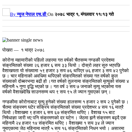
By
न्युज नेपाल एच.डी
On
२०७८ भाद्र १, मंगलवार ११:१३ गते
पोखरा — १ भाद्र २०७८
कोरोना महामारीको पहिलो लहरमा गत वर्षको चैतसम्म गण्डकी प्रदेशमा
संक्रमितको संख्या २६ हजार ६ सय ३३ थियो । दोस्रो लहर सुरु भएपछि
वैशाखयता यो संख्यामा ५९ हजार ३ सय ७६ थपिएर ७६ हजार ३ सय ४२ पुगेको
छ । चार महिनाको अवधिमा थपिएको संक्रमितको संख्या गत वर्षको कुल
संख्याको दोब्बरभन्दा बढी हो ।
गत वर्षको तुलनामा संक्रमितको मृत्युको संख्या ४
महिनामै ५ गुणा वृद्धि भएको छ । गत वर्ष २ सय ७ जनाको मृत्यु भएकोमा यस
वर्षको वैशाखदेखि साउनसम्म थप ९ सय ९५ ले ज्यान गुमाएका छन् ।
गण्डकीमा कोरोनाबाट मृत्यु हुनेको संख्या हालसम्म १ हजार २ सय २ पुगेको छ ।
चैतमा संक्रमण घटेर संक्रिय संक्रमितको संख्या प्रदेशभर ४ सय १६ मात्रै
थियो ।
वैशाखमा ९ हजार ६ सय ६७ संक्रमित थपिए । वैशाख १५ बाट
निषेधाज्ञा जारी भए पनि संक्रमणको दर घटेन । जेठमा झनै संक्रमण बढ्दै एक
महिनामै २४ हजार १४ संक्रमित थपिए । वैशाखमा १ सय ३४ ले ज्यान
गुमाएकामा जेठ महिनामा मात्रै ५ सय १६ संक्रमितको निधन भयो । असारमा